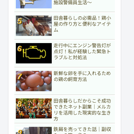
施設警備員生活～
田舎暮らしの必需品！鶏小
屋の作り方と便利なアイテ
ム
走行中にエンジン警告灯が
点灯！私が経験した緊急ト
ラブルと対処法
新鮮な卵を手に入れるため
の鶏の飼育方法
田舎暮らしだからこそ成功
できたネット副業｜メルカ
リを活用した現実的な生き
方
鉄屑を売ってきた話｜副収