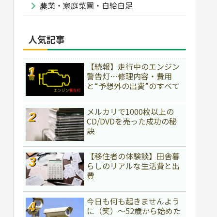
農業・家庭菜園・自給自足
人気記事
【続報】走行中のエンジン
警告灯…修理内容・費用
と“予想外の出費”のすべて
メルカリで1000枚以上の
CD/DVDを売った成功の秘
訣
【移住者の体験談】田舎暮
らしのリアルな生活費と出
費
今日も何も起きませんよう
に（笑）～52歳から始めた