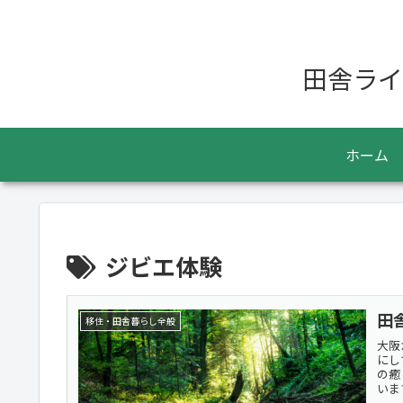
田舎ライ
ホーム
ジビエ体験
田
移住・田舎暮らし全般
大阪
にし
の癒
いま