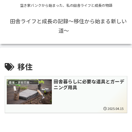
空き家バンクから始まった、私の田舎ライフと成長の物語
田舎ライフと成長の記録〜移住から始まる新しい
道〜
移住
田舎暮らしに必要な道具とガーデ
農業・家庭菜園・自給自足
ニング用具
2025.04.15