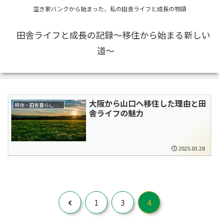
空き家バンクから始まった、私の田舎ライフと成長の物語
田舎ライフと成長の記録〜移住から始まる新しい
道〜
大阪から山口へ移住した理由と田
移住・田舎暮らし全般
舎ライフの魅力
2025.03.28
前
1
3
4