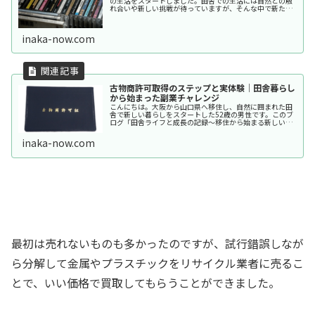
の生活をスタートしました。田舎での生活には自然との触
れ合いや新しい挑戦が待っていますが、そんな中で新たに
ビジネスも始めました。それが、メルカリショップスを使
った中古品の販売です。今回は、...
inaka-now.com
古物商許可取得のステップと実体験｜田舎暮らし
から始まった副業チャレンジ
こんにちは。大阪から山口県へ移住し、自然に囲まれた田
舎で新しい暮らしをスタートした52歳の男性です。このブ
ログ「田舎ライフと成長の記録～移住から始まる新しい道
～」では、空き家バンクを活用して手に入れた土地と家で
のリアルな生活、鶏の飼育や家庭...
inaka-now.com
最初は売れないものも多かったのですが、試行錯誤しなが
ら分解して金属やプラスチックをリサイクル業者に売るこ
とで、いい価格で買取してもらうことができました。