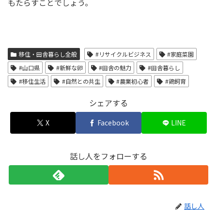
もたらすことでしょう。
移住・田舎暮らし全般
#リサイクルビジネス
#家庭菜園
#山口県
#新鮮な卵
#田舎の魅力
#田舎暮らし
#移住生活
#自然との共生
#農業初心者
#鶏飼育
シェアする
X
Facebook
LINE
話し人をフォローする
話し人