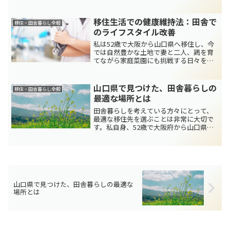
ませんでしたが、自然豊かな田舎生活
と、新たな挑戦を楽しむ毎日を送ってい
ます。この記事では、私が実際に移住し
移住生活での健康維持法：田舎で
移住・田舎暮らし全般
て感じた「文化や価値観の...
のライフスタイル改善
私は52歳で大阪から山口県へ移住し、今
では自然豊かな土地で妻と二人、鶏を育
てながら家庭菜園にも挑戦する日々を送
っています。今回は、「移住生活での健
康維持法」をテーマに、私が田舎での暮
らしを通じて実感した体の変化や、自然
山口県で見つけた、田舎暮らしの
移住・田舎暮らし全般
の中で得られる健康効果...
最適な場所とは
田舎暮らしを考えている方々にとって、
最適な移住先を選ぶことは非常に大切で
す。私自身、52歳で大阪府から山口県に
移住してきた経験を基に、この地域の魅
力をお伝えしたいと思います。山口県
は、自然豊かな環境が広がっており、都
市生活から離れて心地よい...
山口県で見つけた、田舎暮らしの最適な
場所とは