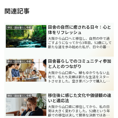
関連記事
田舎の自然に癒される日々：心と
移住・田舎暮らし全般
体をリフレッシュ
大阪から山口へと移住し、自然の中で過
ごすようになってから3年目。52歳にして
新たな道を歩み始めた私が、日々の暮ら
しの中で感じている「自然の癒し」や
「心と体の変化」について、今回はじっ
くりと綴ってみたいと思います。四季の
田舎暮らしでのコミュニティ参加
移住・田舎暮らし全般
変化が教えてくれる、小...
と人とのつながり
大阪から山口県へ。縁もゆかりもない土
地で、私たち夫婦は新たな生活をスター
トさせました。空き家バンクで購入した
家と広大な田畑、鶏の飼育に家庭菜園、
そして小さな商いとアルバイトを掛け持
ちする毎日。その中で何よりも大切だと
移住後に感じた文化や価値観の違
移住・田舎暮らし全般
感じたのは、「人とのつな...
いと適応法
大阪から山口県に移住してから、私の日
常は大きく変わりました。52歳という年
齢での移住は決して簡単な決断ではあり