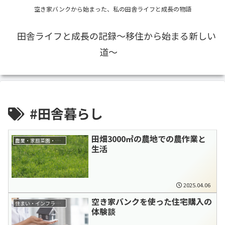
空き家バンクから始まった、私の田舎ライフと成長の物語
田舎ライフと成長の記録〜移住から始まる新しい
道〜
#田舎暮らし
田畑3000㎡の農地での農作業と
農業・家庭菜園・自給自足
生活
2025.04.06
空き家バンクを使った住宅購入の
住まい・インフラ・生活環境
体験談